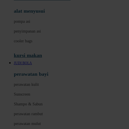
alat menyusui
pompa asi
penyimpanan asi
cooler bags
kursi makan
JUDI BOLA
perawatan bayi
perawatan kulit
Sunscreen
Shampo & Sabun
perawatan rambut
perawatan mulut