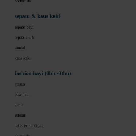
bodysuits
sepatu & kaus kaki
sepatu bayi
sepatu anak
sandal
kaus kaki
fashion bayi (0bln-3thn)
atasan
bawahan
gaun
setelan
jaket & kardigan
aksesoris